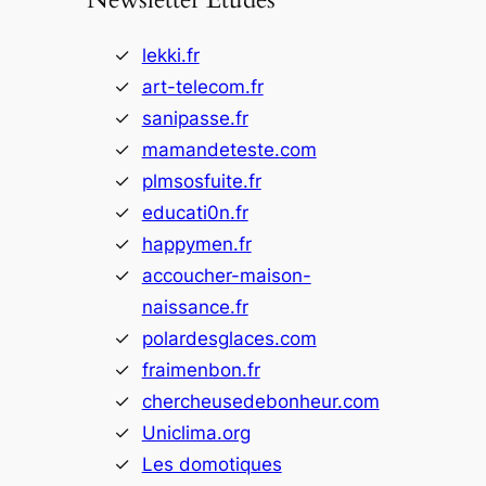
lekki.fr
art-telecom.fr
sanipasse.fr
mamandeteste.com
plmsosfuite.fr
educati0n.fr
happymen.fr
accoucher-maison-
naissance.fr
polardesglaces.com
fraimenbon.fr
chercheusedebonheur.com
Uniclima.org
Les domotiques