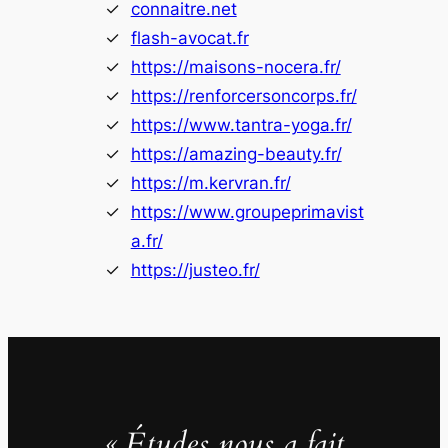
connaitre.net
flash-avocat.fr
https://maisons-nocera.fr/
https://renforcersoncorps.fr/
https://www.tantra-yoga.fr/
https://amazing-beauty.fr/
https://m.kervran.fr/
https://www.groupeprimavist
a.fr/
https://justeo.fr/
« Études nous a fait