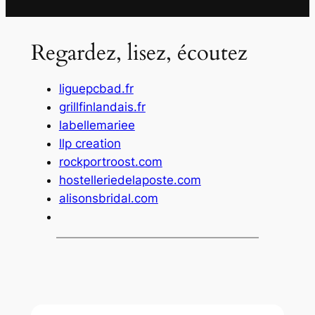
Regardez, lisez, écoutez
liguepcbad.fr
grillfinlandais.fr
labellemariee
llp creation
rockportroost.com
hostelleriedelaposte.com
alisonsbridal.com